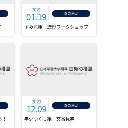
2021
01.19
園の生活
了
すみれ組 造形ワークショップ
2020
12.09
園の生活
う！
年少つくし組 交番見学