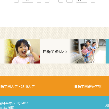
白梅学園大学・短期大学
白梅学園高等学校
京都小平市小川町1-830
お
 白梅幼稚園