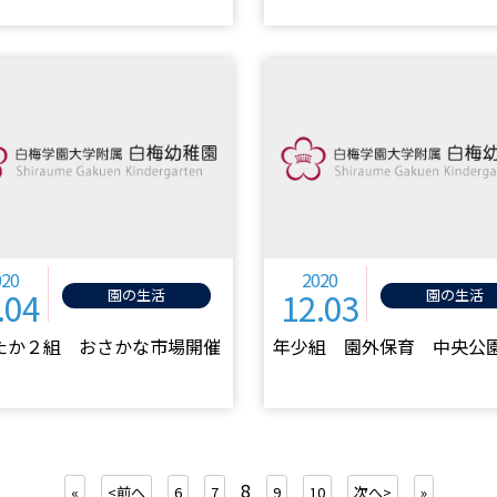
020
2020
.04
12.03
園の生活
園の生活
たか２組 おさかな市場開催
年少組 園外保育 中央公
8
«
<前へ
6
7
9
10
次へ>
»