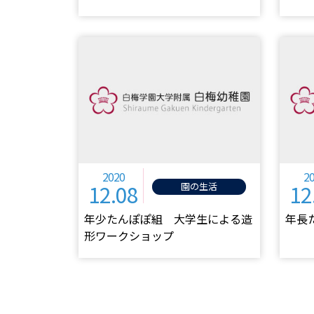
2020
2
12.08
12
園の生活
年少たんぽぽ組 大学生による造
年長
形ワークショップ