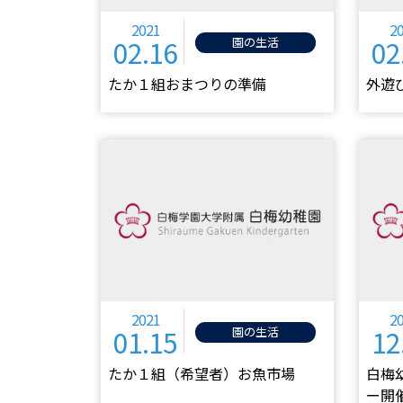
2021
2
02.16
02
園の生活
たか１組おまつりの準備
外遊
2021
2
01.15
12
園の生活
たか１組（希望者）お魚市場
白梅
ー開