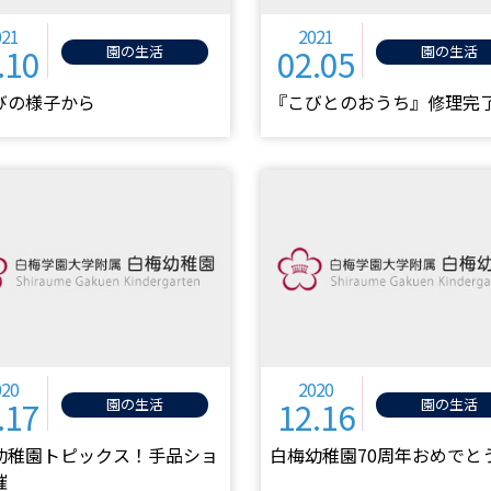
021
2021
.10
02.05
園の生活
園の生活
びの様子から
『こびとのおうち』修理完
020
2020
.17
12.16
園の生活
園の生活
幼稚園トピックス！手品ショ
白梅幼稚園70周年おめでと
催