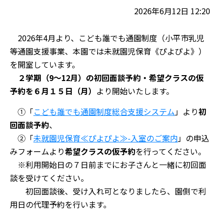
2026年6月12日 12:20
2026年4月より、こども誰でも通園制度（
小平市乳児
等通園支援事業、本園では未就園児保育《ぴよぴよ》）
を開室しています。
２学期（9～12月）の初回面談予約・希望クラスの仮
予約を６月１５日（月）
より開始いたします。
①「
こども誰でも通園制度総合支援システム
」より
初
回面談予約
、
②「
未就園児保育≪ぴよぴよ≫-入室のご案内
」の申込
みフォームより
希望クラスの仮予約
を行ってください。
※利用開始日の７日前までにお子さんと一緒に初回面
談を受けてくだ
さい。
初回面談後、受け入れ可となりましたら、園側で利
用日の代理予約を行います。